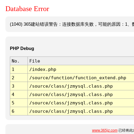
Database Error
(1040) 365建站错误警告：连接数据库失败，可能的原因：1、数
PHP Debug
No.
File
1
/index.php
2
/source/function/function_extend.php
3
/source/class/jzmysql.class.php
4
/source/class/jzmysql.class.php
5
/source/class/jzmysql.class.php
6
/source/class/jzmysql.class.php
www.365jz.com
已经将此