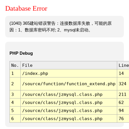
Database Error
(1040) 365建站错误警告：连接数据库失败，可能的原
因：1、数据库密码不对; 2、mysql未启动。
PHP Debug
No.
File
Line
1
/index.php
14
2
/source/function/function_extend.php
324
3
/source/class/jzmysql.class.php
211
4
/source/class/jzmysql.class.php
62
5
/source/class/jzmysql.class.php
94
6
/source/class/jzmysql.class.php
76