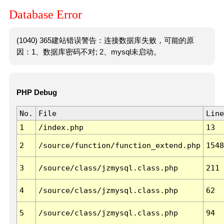
Database Error
(1040) 365建站错误警告：连接数据库失败，可能的原
因：1、数据库密码不对; 2、mysql未启动。
PHP Debug
No.
File
Line
1
/index.php
13
2
/source/function/function_extend.php
1548
3
/source/class/jzmysql.class.php
211
4
/source/class/jzmysql.class.php
62
5
/source/class/jzmysql.class.php
94