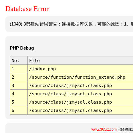
Database Error
(1040) 365建站错误警告：连接数据库失败，可能的原因：1、数
PHP Debug
No.
File
1
/index.php
2
/source/function/function_extend.php
3
/source/class/jzmysql.class.php
4
/source/class/jzmysql.class.php
5
/source/class/jzmysql.class.php
6
/source/class/jzmysql.class.php
www.365jz.com
已经将此