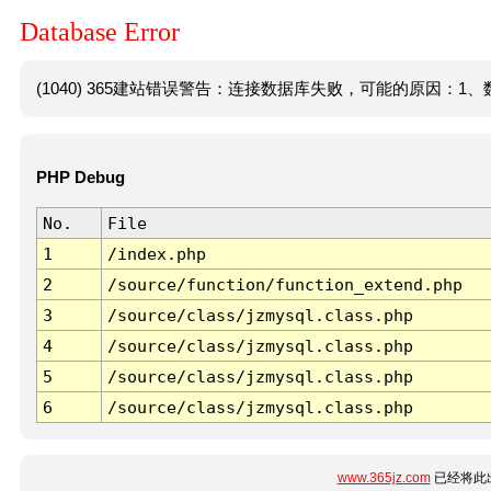
Database Error
(1040) 365建站错误警告：连接数据库失败，可能的原因：1、数
PHP Debug
No.
File
1
/index.php
2
/source/function/function_extend.php
3
/source/class/jzmysql.class.php
4
/source/class/jzmysql.class.php
5
/source/class/jzmysql.class.php
6
/source/class/jzmysql.class.php
www.365jz.com
已经将此