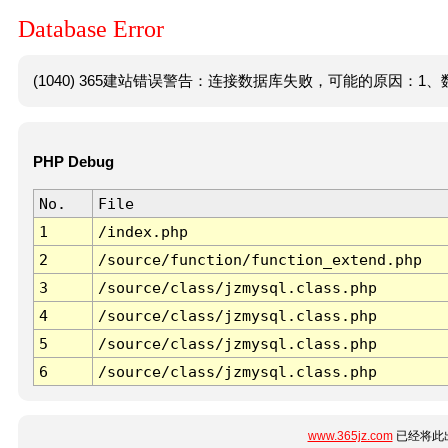
Database Error
(1040) 365建站错误警告：连接数据库失败，可能的原因：1、数
PHP Debug
No.
File
1
/index.php
2
/source/function/function_extend.php
3
/source/class/jzmysql.class.php
4
/source/class/jzmysql.class.php
5
/source/class/jzmysql.class.php
6
/source/class/jzmysql.class.php
www.365jz.com
已经将此