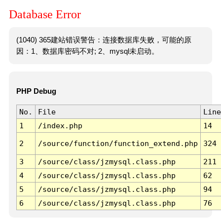
Database Error
(1040) 365建站错误警告：连接数据库失败，可能的原
因：1、数据库密码不对; 2、mysql未启动。
PHP Debug
No.
File
Line
1
/index.php
14
2
/source/function/function_extend.php
324
3
/source/class/jzmysql.class.php
211
4
/source/class/jzmysql.class.php
62
5
/source/class/jzmysql.class.php
94
6
/source/class/jzmysql.class.php
76