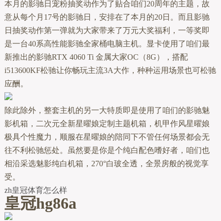
本月的影驰日宠粉抽奖动作为了贴合咱们20周年的主题，故
意从每个月17号的影驰日，安排在了本月的20日。而且影驰
日抽奖动作第一弹就为大家带来了万元大奖福利，一等奖即
是一台40系高性能影驰全家桶电脑主机。显卡使用了咱们最
新推出的影驰RTX 4060 Ti 金属大家OC（8G），搭配
i513600KF松驰让你畅玩主流3A大作，种种运用场景也可松驰
应酬。
除此除外，整套主机的另一大特质即是使用了咱们的影驰魅
影机箱，二次元全新星曜娘定制主题机箱，机甲作风星曜娘
极具个性魔力，顺服在星曜娘的陪同下不管任何场景都会无
往不利松驰惩处。虽然要是你是个纯白配色嗜好者，咱们也
相沿采选魅影纯白机箱，270°白玻全透，全景房般的视觉享
受。
zh皇冠体育怎么样
皇冠hg86a