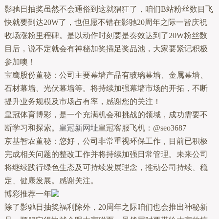
影驰日抽奖虽然不会通俗到这就猖狂了，咱们B站粉丝数目飞
快就要到达20W了，也但愿不错在影驰20周年之际一皆庆祝
收场涨粉里程碑。是以动作时刻要是奏效达到了20W粉丝数
目后，说不定就会有神秘加奖插足奖品池，大家要紧记积极
参加噢！
宝鹰股份董秘：公司主要幕墙产品有玻璃幕墙、金属幕墙、
石材幕墙、光伏幕墙等。将持续加强幕墙市场的开拓，不断
提升业务规模及市场占有率，感谢您的关注！
皇冠体育博彩，是一个充满机会和挑战的领域，成功需要不
断学习和探索。
皇冠新网址
皇冠客服飞机：@seo3687
京基智农董秘：您好，公司非常重视环保工作，目前已积极
完成相关问题的整改工作并将持续加强日常管理。未来公司
将继续践行绿色生态及可持续发展理念，推动公司持续、稳
定、健康发展。感谢关注。
博彩推荐一年
除了影驰日抽奖福利除外，20周年之际咱们也会推出神秘新