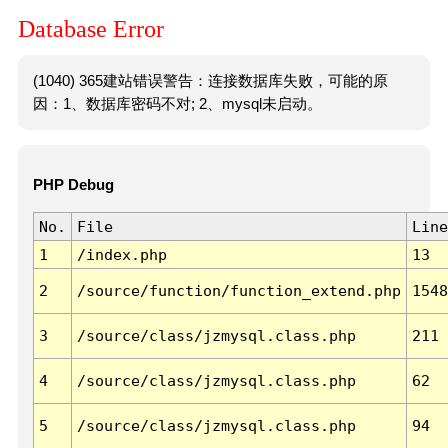
Database Error
(1040) 365建站错误警告：连接数据库失败，可能的原
因：1、数据库密码不对; 2、mysql未启动。
PHP Debug
No.
File
Line
1
/index.php
13
2
/source/function/function_extend.php
1548
3
/source/class/jzmysql.class.php
211
4
/source/class/jzmysql.class.php
62
5
/source/class/jzmysql.class.php
94