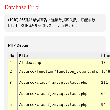
Database Error
(1040) 365建站错误警告：连接数据库失败，可能的原
因：1、数据库密码不对; 2、mysql未启动。
PHP Debug
No.
File
Line
1
/index.php
13
2
/source/function/function_extend.php
1548
3
/source/class/jzmysql.class.php
211
4
/source/class/jzmysql.class.php
62
5
/source/class/jzmysql.class.php
94