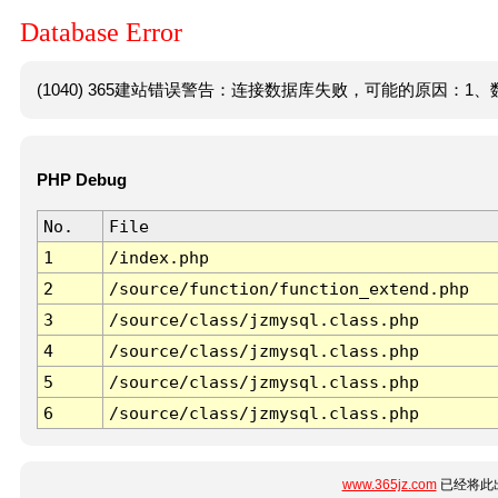
Database Error
(1040) 365建站错误警告：连接数据库失败，可能的原因：1、数
PHP Debug
No.
File
1
/index.php
2
/source/function/function_extend.php
3
/source/class/jzmysql.class.php
4
/source/class/jzmysql.class.php
5
/source/class/jzmysql.class.php
6
/source/class/jzmysql.class.php
www.365jz.com
已经将此