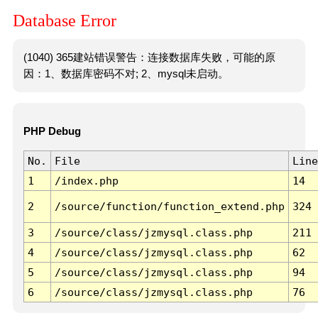
Database Error
(1040) 365建站错误警告：连接数据库失败，可能的原
因：1、数据库密码不对; 2、mysql未启动。
PHP Debug
No.
File
Line
1
/index.php
14
2
/source/function/function_extend.php
324
3
/source/class/jzmysql.class.php
211
4
/source/class/jzmysql.class.php
62
5
/source/class/jzmysql.class.php
94
6
/source/class/jzmysql.class.php
76