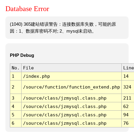
Database Error
(1040) 365建站错误警告：连接数据库失败，可能的原
因：1、数据库密码不对; 2、mysql未启动。
PHP Debug
No.
File
Line
1
/index.php
14
2
/source/function/function_extend.php
324
3
/source/class/jzmysql.class.php
211
4
/source/class/jzmysql.class.php
62
5
/source/class/jzmysql.class.php
94
6
/source/class/jzmysql.class.php
76