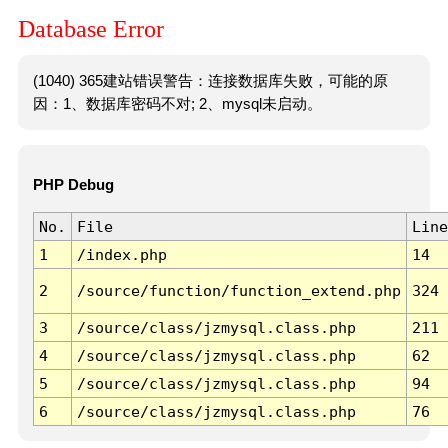
Database Error
(1040) 365建站错误警告：连接数据库失败，可能的原
因：1、数据库密码不对; 2、mysql未启动。
PHP Debug
No.
File
Line
1
/index.php
14
2
/source/function/function_extend.php
324
3
/source/class/jzmysql.class.php
211
4
/source/class/jzmysql.class.php
62
5
/source/class/jzmysql.class.php
94
6
/source/class/jzmysql.class.php
76