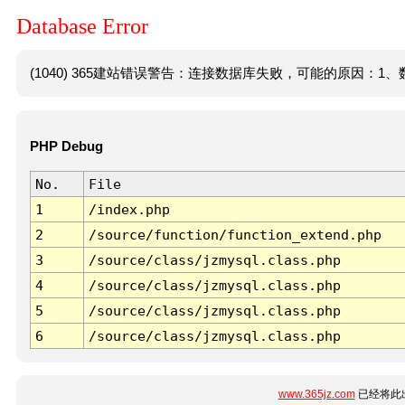
Database Error
(1040) 365建站错误警告：连接数据库失败，可能的原因：1、数
PHP Debug
No.
File
1
/index.php
2
/source/function/function_extend.php
3
/source/class/jzmysql.class.php
4
/source/class/jzmysql.class.php
5
/source/class/jzmysql.class.php
6
/source/class/jzmysql.class.php
www.365jz.com
已经将此