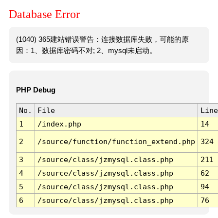
Database Error
(1040) 365建站错误警告：连接数据库失败，可能的原
因：1、数据库密码不对; 2、mysql未启动。
PHP Debug
No.
File
Line
1
/index.php
14
2
/source/function/function_extend.php
324
3
/source/class/jzmysql.class.php
211
4
/source/class/jzmysql.class.php
62
5
/source/class/jzmysql.class.php
94
6
/source/class/jzmysql.class.php
76