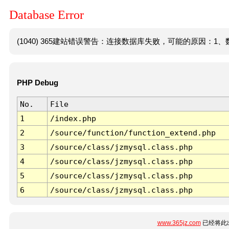
Database Error
(1040) 365建站错误警告：连接数据库失败，可能的原因：1、数
PHP Debug
No.
File
1
/index.php
2
/source/function/function_extend.php
3
/source/class/jzmysql.class.php
4
/source/class/jzmysql.class.php
5
/source/class/jzmysql.class.php
6
/source/class/jzmysql.class.php
www.365jz.com
已经将此