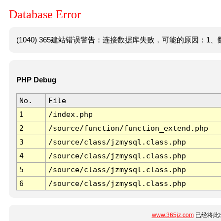
Database Error
(1040) 365建站错误警告：连接数据库失败，可能的原因：1、数
PHP Debug
No.
File
1
/index.php
2
/source/function/function_extend.php
3
/source/class/jzmysql.class.php
4
/source/class/jzmysql.class.php
5
/source/class/jzmysql.class.php
6
/source/class/jzmysql.class.php
www.365jz.com
已经将此